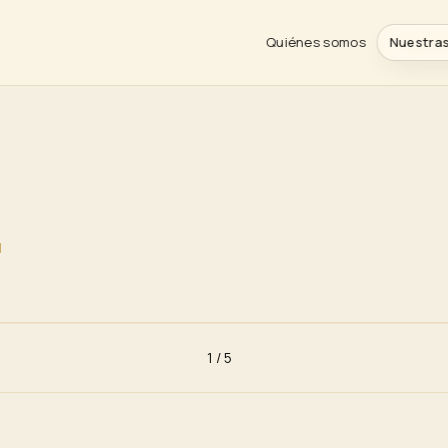
URAS
· · BUENOS 
O · 
RAMIENT
Quiénes somos
Nuestras
H
1
/
5