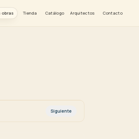
 · VI
AIRES· ESCO
OBRA
OS · DV
 obras
Tienda
Catálogo
Arquitectos
Contacto
Siguiente