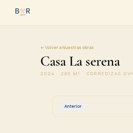
ABERT
OBAR · BMR 
ISEÑ
 · CER
← Volver a Nuestras obras
Casa La serena
2024 · 280 M² · CORREDIZAS DV
Imagen
1
de
5
Anterior