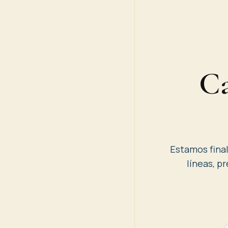
Ca
Estamos final
líneas, p