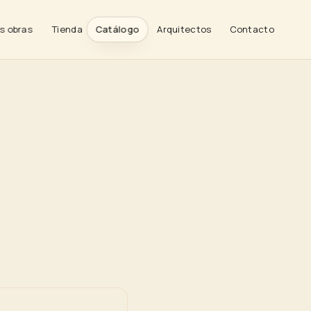
 · VI
IRES· ESCOB
 OBR
OS · DV
s obras
Tienda
Catálogo
Arquitectos
Contacto